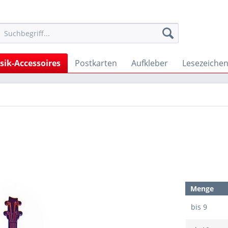
ik-Accessoires
Postkarten
Aufkleber
Lesezeiche
Menge
bis
9