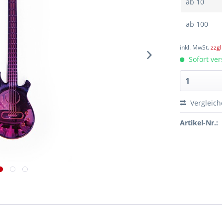
ab
10
ab
100
inkl. MwSt.
zzg
Sofort ver
Vergleic
Artikel-Nr.: