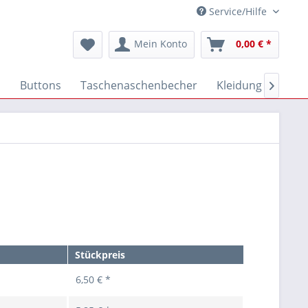
Service/Hilfe
Mein Konto
0,00 € *
n
Buttons
Taschenaschenbecher
Kleidung
Schm

Stückpreis
6,50 € *