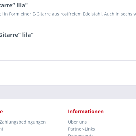
arre“ lila"
l in Form einer E-Gitarre aus rostfreiem Edelstahl. Auch in sechs w
itarre“ lila"
ce
Informationen
 Zahlungsbedingungen
Über uns
ht
Partner-Links
Datenschutz