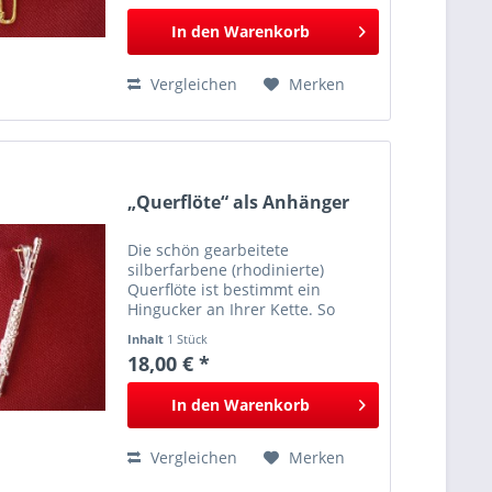
In den
Warenkorb
Vergleichen
Merken
„Querflöte“ als Anhänger
Die schön gearbeitete
silberfarbene (rhodinierte)
Querflöte ist bestimmt ein
Hingucker an Ihrer Kette. So
haben Sie „Ihr Instrument“ immer
Inhalt
1 Stück
mit dabei.
18,00 € *
In den
Warenkorb
Vergleichen
Merken