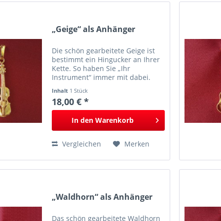
„Geige“ als Anhänger
Die schön gearbeitete Geige ist
bestimmt ein Hingucker an Ihrer
Kette. So haben Sie „Ihr
Instrument“ immer mit dabei.
Instrument-Höhe ohne Anhänger
Inhalt
1 Stück
ca. 25,5 mm, Breite ca. 8,5 mm
18,00 € *
In den
Warenkorb
Vergleichen
Merken
„Waldhorn“ als Anhänger
Das schön gearbeitete Waldhorn